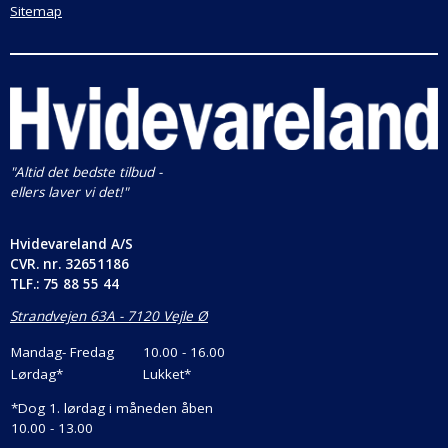
Sitemap
Væglampen indtager rummet flot med sit smukke lys
og det spændende design, i Ø67 cm. i diameter og 21
cm. i højde.
Specifikationer:
Diameter: Ø67 cm. 21 cm. i højde.
Materiale: Lentiflex ® / Opalflex ® / Goldflex ® /
"Altid det bedste tilbud -
Steelflex ® / Copperflex / Metal
ellers laver vi det!"
Farve:
Hvid/Guld, Hvid/Platin, Hvid/Guld/Rav Hvid
multifarvet og Hvid/Rosa/Kobber.
Hvidevareland A/S
Lyskilde: 3 x E27, max 12W (medfølger ikke) Vi varmt
CVR. nr.
32651186
TLF.: 75 88 55 44
anbefaler dig at vælge LED pære til den.
Bagplade: Magnetisk-klikbart system
Strandvejen 63A - 7120 Vejle Ø
Mandag- Fredag
10.00 - 16.00
Lørdag*
Lukket*
*
Dog 1. lørdag i måneden åben
10.00 - 13.00