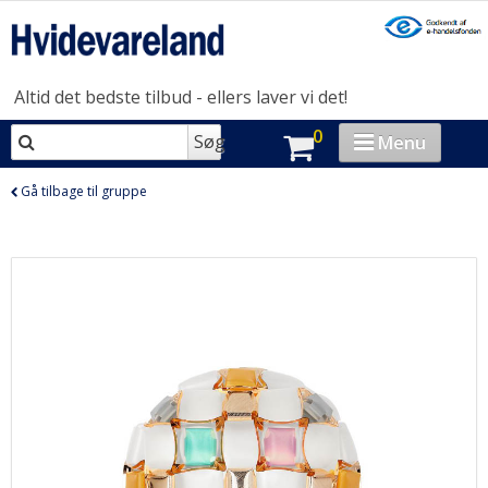
Altid det bedste tilbud - ellers laver vi det!
0
Søg
Menu
VASK & TØR
Gå tilbage til gruppe
OPVASK
MADLAVNING
KØL & FRYS
HUSHOLDNING
BRAND-STORE
OUTLET