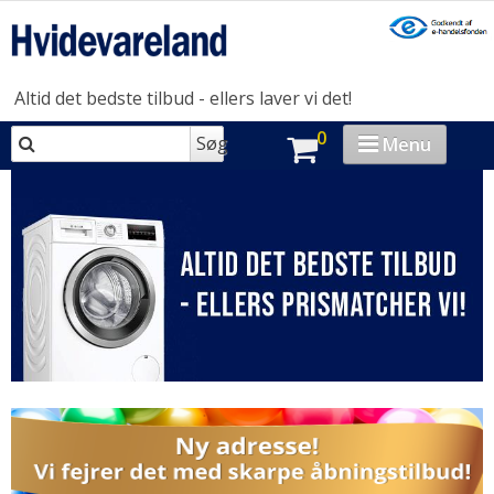
Altid det bedste tilbud - ellers laver vi det!
0
Søg
Menu
VASK & TØR
OPVASK
MADLAVNING
KØL & FRYS
HUSHOLDNING
BRAND-STORE
OUTLET