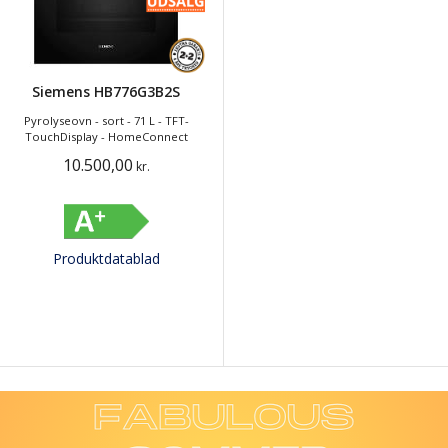
Siemens HB776G3B2S
Pyrolyseovn - sort - 71 L - TFT-
TouchDisplay - HomeConnect
10.500,00
kr.
Produktdatablad