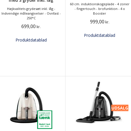
med 3 gryder inkl. låg
60 cm. induktionskogeplade - 4 zoner
Højkvalitets grydesæt inkl. låg -
- fingertouch - brofunktion - 4 x
Indvendige måleangivelser - Ovnfast -
Booster
250°C
999,00
kr.
699,00
kr.
Produktdatablad
Produktdatablad