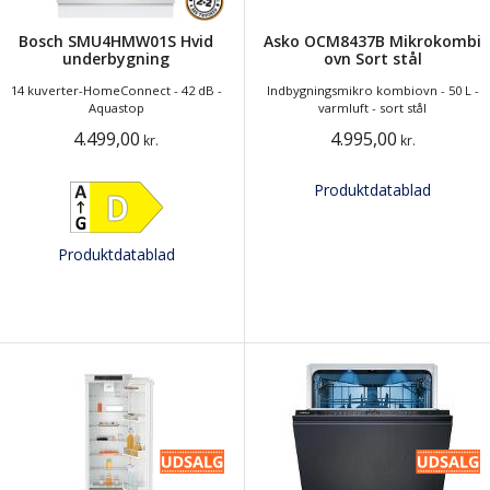
Bosch SMU4HMW01S Hvid
Asko OCM8437B Mikrokombi
underbygning
ovn Sort stål
14 kuverter-HomeConnect - 42 dB -
Indbygningsmikro kombiovn - 50 L -
Aquastop
varmluft - sort stål
4.499,00
4.995,00
kr.
kr.
Produktdatablad
Produktdatablad