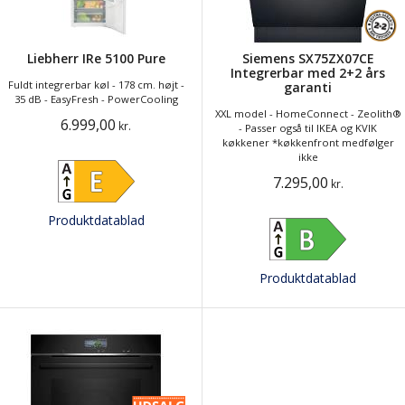
Liebherr IRe 5100 Pure
Siemens SX75ZX07CE
Integrerbar med 2+2 års
Fuldt integrerbar køl - 178 cm. højt -
garanti
35 dB - EasyFresh - PowerCooling
XXL model - HomeConnect - Zeolith®
6.999,00
kr.
- Passer også til IKEA og KVIK
køkkener *køkkenfront medfølger
ikke
7.295,00
kr.
Produktdatablad
Produktdatablad