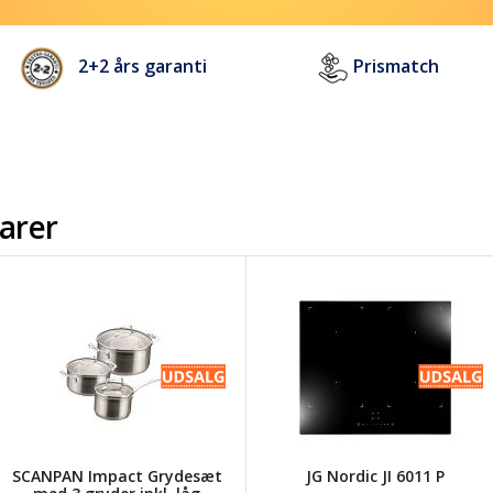
2+2 års garanti
Prismatch
varer
SCANPAN Impact Grydesæt
JG Nordic JI 6011 P