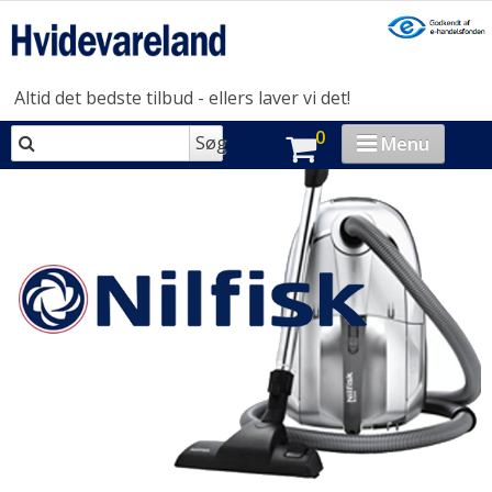
Altid det bedste tilbud - ellers laver vi det!
0
Søg
Menu
VASK & TØR
OPVASK
MADLAVNING
KØL & FRYS
HUSHOLDNING
BRAND-STORE
OUTLET