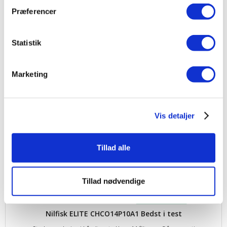
Præferencer
Nilfisk ELITE BMSU14P10A1
Statistik
Styrkeregulering i håndtaget - Hepa 14 filter og 5 års garanti
2.499,00
kr.
Marketing
Produktdatablad
Vis detaljer
Tillad alle
Tillad nødvendige
Nilfisk ELITE CHCO14P10A1 Bedst i test