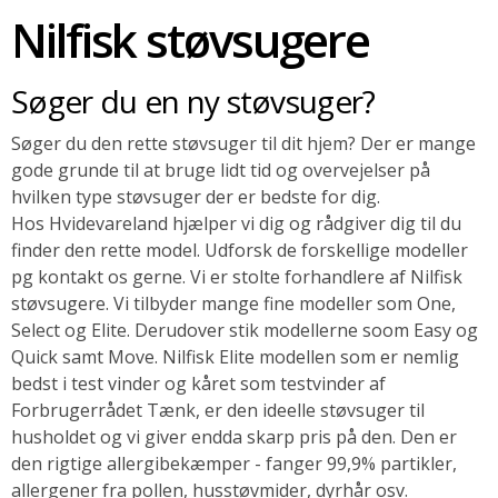
Nilfisk støvsugere
SOMMERUDSALG
Søger du en ny støvsuger?
Søger du den rette støvsuger til dit hjem? Der er mange
gode grunde til at bruge lidt tid og overvejelser på
hvilken type støvsuger der er bedste for dig.
Hos Hvidevareland hjælper vi dig og rådgiver dig til du
finder den rette model. Udforsk de forskellige modeller
pg kontakt os gerne. Vi er stolte forhandlere af Nilfisk
støvsugere. Vi tilbyder mange fine modeller som One,
Select og Elite. Derudover stik modellerne soom Easy og
Quick samt Move. Nilfisk Elite modellen som er nemlig
bedst i test vinder og kåret som testvinder af
Forbrugerrådet Tænk, er den ideelle støvsuger til
husholdet og vi giver endda skarp pris på den. Den er
den rigtige allergibekæmper - fanger 99,9% partikler,
allergener fra pollen, husstøvmider, dyrhår osv.