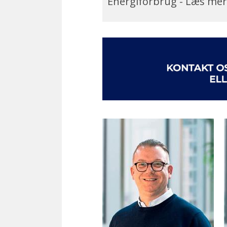
Energiforbrug - Læs me
rensen kræver at du fylder van
30 min. i ovnen.
Hos Hvidevareland forhandler v
kapacitet, da et stort ovnrum
benytter under madlavningen,