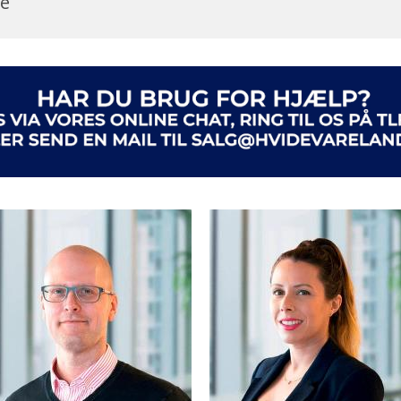
re
d i bradepanden, og vælger temperatur mellem 100°C og 200
i ovne, der ligger på A og A+ i energiniveau. Energiforbru
, kræver mere energi at opvarme, og afhænger desuden af h
 da nogle ovne har eco-programmer, mens andre programm