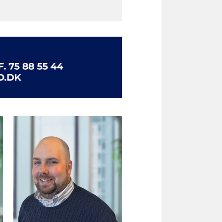
°C. Der fordamper vandet i ca.
get afhænger af ovnens
vilke type programmer du
er forbruger mere energi.