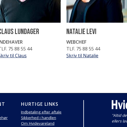
Claus Lundager
Natalie Levi
INDEHAVER
WEBCHEF
TLF. 75 88 55 44
TLF. 75 88 55 44
Skriv til Claus
Skriv til Natalie
NT
HURTIGE LINKS
Indbetaling efter aftale
"Altid de
behør
Sikkerhed i handlen
ellers la
Om Hvidevareland