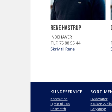
Rene Hastrup
INDEHAVER
TLF. 75 88 55 44
Skriv til Rene
KUNDESERVICE
SORTIME
Kontakt os
Hvidevarer
Hjælp til køb
Køkken & til
Prismatch
Belysning