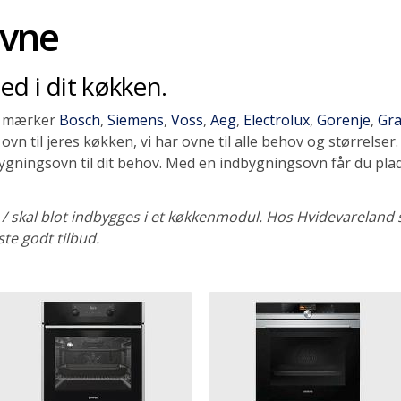
ovne
hed i dit køkken.
te mærker
Bosch
,
Siemens
,
Voss
,
Aeg
,
Electrolux
,
Gorenje
,
Gr
ovn til jeres køkken, vi har ovne til alle behov og størrelse
gningsovn til dit behov. Med en indbygningsovn får du plads,
skal blot indbygges i et køkkenmodul. Hos Hvidevareland står
te godt tilbud.