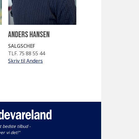
ANders Hansen
SALGSCHEF
TLF. 75 88 55 44
Skriv til Anders
t bedste tilbud -
ver vi det!"