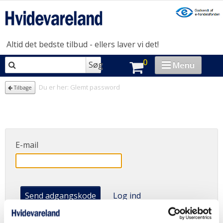
Altid det bedste tilbud - ellers laver vi det!
0
Søg
Menu
VASK & TØR
Du er her:
Glemt password
Tilbage
OPVASK
MADLAVNING
E-mail
KØL & FRYS
HUSHOLDNING
BRAND-STORE
Send adgangskode
Log ind
OUTLET