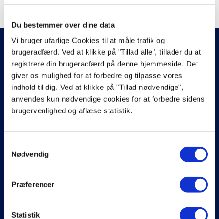
SOMMERUDSALG
Du bestemmer over dine data
Vi bruger ufarlige Cookies til at måle trafik og
KUNDESERVICE
brugeradfærd. Ved at klikke på "Tillad alle", tillader du at
Kontakt os
registrere din brugeradfærd på denne hjemmeside. Det
Hjælp til køb
giver os mulighed for at forbedre og tilpasse vores
Prismatch
indhold til dig. Ved at klikke på "Tillad nødvendige",
Reklamation
anvendes kun nødvendige cookies for at forbedre sidens
Fortrydelsesret
Handelsvilkår
brugervenlighed og aflæse statistik.
Køb af returlabels
SORTIMENT
Samtykkevalg
Hvidevarer
Nødvendig
Køkken & tilbehør
Belysning
Brændeovne
Præferencer
Bolig & have
Outlet
Statistik