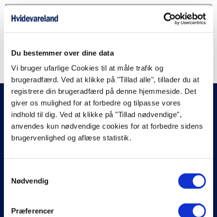
OUTLET
MENU
SOMMERUDSALG
Salgs- og leveringsbetingelser
Du bestemmer over dine data
ny kurv
Vi bruger ufarlige Cookies til at måle trafik og
brugeradfærd. Ved at klikke på "Tillad alle", tillader du at
registrere din brugeradfærd på denne hjemmeside. Det
KUNDESERVICE
giver os mulighed for at forbedre og tilpasse vores
indhold til dig. Ved at klikke på "Tillad nødvendige",
Kontakt os
Hjælp til køb
anvendes kun nødvendige cookies for at forbedre sidens
Prismatch
brugervenlighed og aflæse statistik.
Reklamation
Fortrydelsesret
Handelsvilkår
Samtykkevalg
Køb af returlabels
Nødvendig
SORTIMENT
Hvidevarer
Præferencer