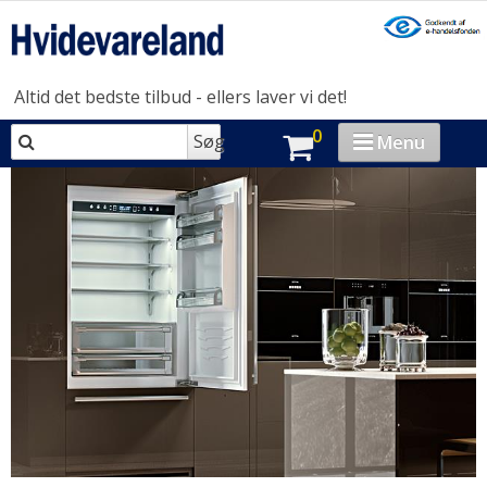
Altid det bedste tilbud - ellers laver vi det!
0
Søg
Menu
VASK & TØR
OPVASK
MADLAVNING
KØL & FRYS
HUSHOLDNING
BRAND-STORE
OUTLET