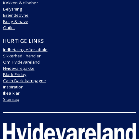
Køkken & tilbehør
Belysning
Brændeovne
Bolig & have
Outlet
HURTIGE LINKS
Indbetaling efter aftale
Sikkerhed i handlen
Om Hvidevareland
Hvidevarepakke
Black Friday
Cash-Back-kampagne
Inspiration
Ikea klar
Sitemap