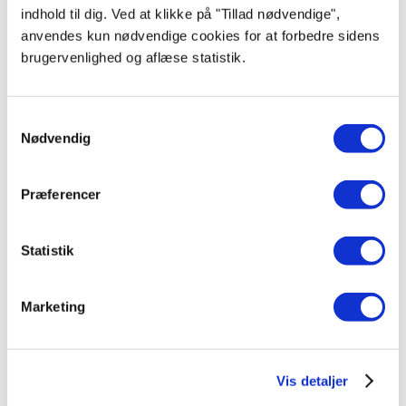
indhold til dig. Ved at klikke på "Tillad nødvendige",
anvendes kun nødvendige cookies for at forbedre sidens
Bosch KIN86NSE0
brugervenlighed og aflæse statistik.
Fuldt Integrerbart køle/fryseskab - 177,2 cm - 184L køl/76L frys - NoFrost -
MultiBox XXL
6.598,00
kr.
Samtykkevalg
Nødvendig
Præferencer
Produktdatablad
Statistik
Marketing
Vis detaljer