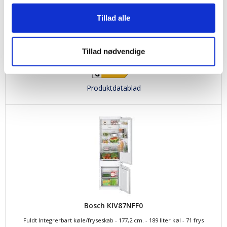
Bosch KIV86NSE0
Fuldt Integrerbart køle/fryseskab - 177,2 cm - 183L køl/84L frys - LowFrost
Tillad alle
- BigBox
6.728,00
kr.
Tillad nødvendige
Produktdatablad
Bosch KIV87NFF0
Fuldt Integrerbart køle/fryseskab - 177,2 cm. - 189 liter køl - 71 frys