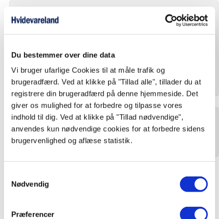
Tilkøb til produktet
Levering
Du bestemmer over dine data
Bortskaffelse
Levering til kantsten
[+ 0,00
]
kr.
Vi bruger ufarlige Cookies til at måle trafik og
Afhentning i butikken (Vejle)
[+ 0,00
]
kr.
brugeradfærd. Ved at klikke på "Tillad alle", tillader du at
Ingen bortskaffelse
[+ 0,00
]
kr.
*Levering+Indbæring/Opbæring
[+ 399,00
]
kr.
registrere din brugeradfærd på denne hjemmeside. Det
*Bortskaffelse af gl. produkt
[+ 299,00
]
kr.
*Levering+Opbæring (Etage)
[+ 699,00
]
kr.
giver os mulighed for at forbedre og tilpasse vores
*Levering og Montering
[+ 899,00
]
indhold til dig. Ved at klikke på "Tillad nødvendige",
kr.
*Levering m. Opbæring (400,- kr.) og Montering (
anvendes kun nødvendige cookies for at forbedre sidens
Antal stk.
Læg i kurv
899,- kr.)
[+ 1.299,00
]
brugervenlighed og aflæse statistik.
kr.
Samtykkevalg
Nødvendig
Se også
Præferencer