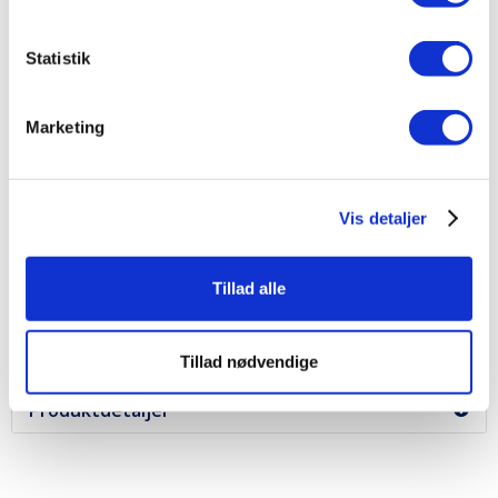
Statistik
Marketing
Bosch KSV36BIEP
Vis detaljer
8.495,00
kr.
Tillad alle
Produktdatablad
Tillad nødvendige
Produktdetaljer
Bosch KSV36BWEP Fritstående
køleskab med MultiBox og LED