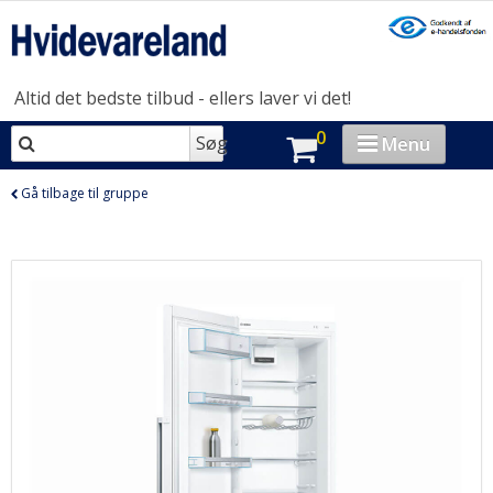
Altid det bedste tilbud - ellers laver vi det!
0
Søg
Menu
VASK & TØR
Gå tilbage til gruppe
OPVASK
MADLAVNING
KØL & FRYS
HUSHOLDNING
BRAND-STORE
OUTLET