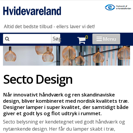
Altid det bedste tilbud - ellers laver vi det!
0
Søg
Menu
VASK & TØR
OPVASK
Secto Design
MADLAVNING
KØL & FRYS
Når innovativt håndværk og ren skandinaviske
design, bliver kombineret med nordisk kvalitets træ.
HUSHOLDNING
Designer lamper i super kvalitet, der samtidigt både
giver et godt lys og flot udtryk i rummet.
BRAND-STORE
Secto belysning er kendetegnet ved godt håndværk og
nytænkende design. Her får du lamper skabt i træ,
OUTLET