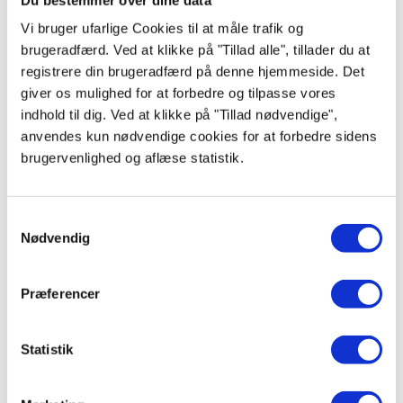
PEFC certificerede lamper i topkvalitet.
Vi bruger ufarlige Cookies til at måle trafik og
brugeradfærd. Ved at klikke på "Tillad alle", tillader du at
registrere din brugeradfærd på denne hjemmeside. Det
giver os mulighed for at forbedre og tilpasse vores
indhold til dig. Ved at klikke på "Tillad nødvendige",
anvendes kun nødvendige cookies for at forbedre sidens
Mangler du lidt hjælp og vejledning?
brugervenlighed og aflæse statistik.
- Spørg os!
Samtykkevalg
Søger du hjælp eller inspiration til at finde den rette
Nødvendig
vare? Kontakt os i butikken.
Vi står klar med gode råd og tips samt et godt tilbud.
Præferencer
Send mail
Tlf. 75 88 55 44
Statistik