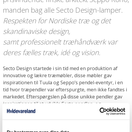
manden bag alle Secto Design-lamper.
Respekten for Nordiske træ og det
skandinaviske design,
samt professionelt træhåndværk var
deres fælles træk, idé og vision.
Secto Design startede i sin tid med en produktion af
innovative og lækre træmøbler, disse møbler gav
inspirationen til Tuula og Seppo’s pendel-eventyr, i en
tid hvor træpendler var efterspurgte, men ikke fandtes i
markedet. Efterspørgslen på disse unikke pendler gav
inspirationen til at udvikle Secto pendlen, og
inspirationen skabte en vision om udvikling, der
efterfølgende ledte til den velkendte Octo pendel. Secto
lamperne er resultatet er kvalitetsbevidst håndværk
og er således selvfølgelig også
Du bestemmer over dine data