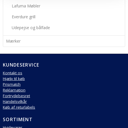
Lafuma Møbler
Everdure grill
Udepejse og bålfade
Mærker
KUNDESERVICE
Kontakt os
Hjælp til køb
Prismatch
Reklamation
Fortrydelsesret
Handelsvilkår
Køb af returlabels
SORTIMENT
Hvidevarer