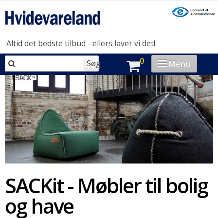
Altid det bedste tilbud - ellers laver vi det!
0
Søg
Menu
VASK & TØR
OPVASK
MADLAVNING
KØL & FRYS
HUSHOLDNING
SACKit - Møbler til bolig
BRAND-STORE
og have
OUTLET