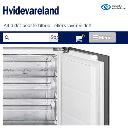
Altid det bedste tilbud - ellers laver vi det!
0
Søg
Menu
VASK & TØR
OPVASK
MADLAVNING
KØL & FRYS
HUSHOLDNING
BRAND-STORE
OUTLET