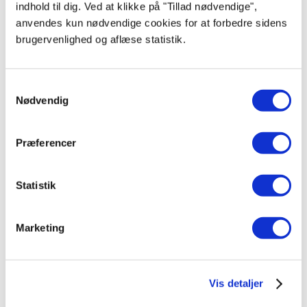
indhold til dig. Ved at klikke på "Tillad nødvendige",
Produktdatablad
anvendes kun nødvendige cookies for at forbedre sidens
brugervenlighed og aflæse statistik.
Samtykkevalg
Nødvendig
Præferencer
Liebherr SIFNe 5108 Pure
Statistik
Fuldt Integrerbart fryseskab - 213L NoFrost - 177,2 cm - TouchDisplay - 33
dB *køkkenlåge medfølger ikke
10.397,00
kr.
Marketing
Produktdatablad
Vis detaljer