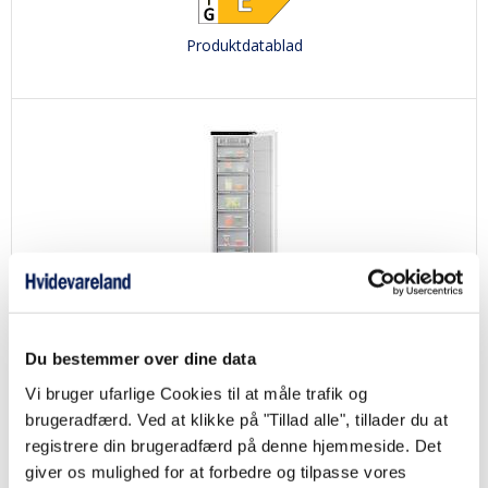
Produktdatablad
Electrolux XUN7ND18C
Fuldt Integrerbart frys - NoFrost -176,9 cm. højt - 212 liter - Door-In-Door
Du bestemmer over dine data
- SoftClose
Vi bruger ufarlige Cookies til at måle trafik og
9.999,00
kr.
brugeradfærd. Ved at klikke på "Tillad alle", tillader du at
registrere din brugeradfærd på denne hjemmeside. Det
giver os mulighed for at forbedre og tilpasse vores