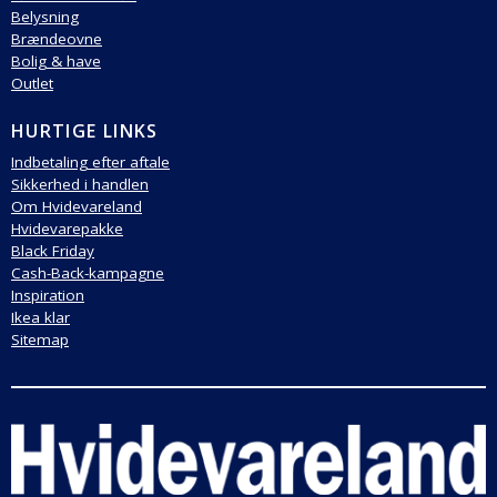
Belysning
Brændeovne
Bolig & have
Outlet
HURTIGE LINKS
Indbetaling efter aftale
Sikkerhed i handlen
Om Hvidevareland
Hvidevarepakke
Black Friday
Cash-Back-kampagne
Inspiration
Ikea klar
Sitemap