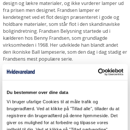
design og lækre materialer, og ikke vurderer lamper ud
fra prisen men designet. Frandsen lamper er
kendetegnet ved et flot design præsenteret i gode og
holdbare materialer, som står flot i den skandinaviske
boligindretning. Frandsen Belysning startede ud i
kælderen hos Benny Frandsen, som grundlagde
virksomheden i 1968. Her udviklede han blandt andet
den ikoniske Ball lampeserie, som den dag i dag stadig er
Frandsens mest populære serie.
Benny Frandsen og Frandsen Belysning vinder i løbet af
80'erne flere designpræmier ved store LIGHTSHOW
designudstillinger i London. I starten af 90'erne udvider
Du bestemmer over dine data
Frandsen til også at inkludere en projekt afdeling
specielt rettet mod erhverv som; hoteller, butikker og
Vi bruger ufarlige Cookies til at måle trafik og
restauranter. Hertil skaber virksomheden bl.a. en
brugeradfærd. Ved at klikke på "Tillad alle", tillader du at
lampeskærm med en diameter på hele 2 meter, og her
registrere din brugeradfærd på denne hjemmeside. Det
bliver også produceret flere farverige keramiske lamper,
giver os mulighed for at forbedre og tilpasse vores
ligesom der produceres 600.000 lampeskærme til IKEA.
indhold til dig. Ved at klikke på "Tillad nødvendige",