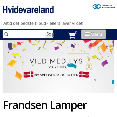
Altid det bedste tilbud - ellers laver vi det!
0
Søg
Menu
VASK & TØR
OPVASK
MADLAVNING
KØL & FRYS
HUSHOLDNING
Frandsen Lamper
BRAND-STORE
OUTLET