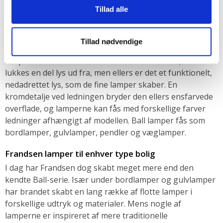
runde lamper lader hurtigt tankerne falde hen på bolde,
Tillad alle
som navnet så fint indikerer. Det simplistiske design gør
det muligt at eksperimentere med forskellige materialer
og farver og resultatet er en lang række af flotte lamper,
Tillad nødvendige
som hænger perfekt i enhver type indretning. Ball
lamperne har diskrete huller øverst i skærmen, hvor der
lukkes en del lys ud fra, men ellers er det et funktionelt,
nedadrettet lys, som de fine lamper skaber. En
kromdetalje ved ledningen bryder den ellers ensfarvede
overflade, og lamperne kan fås med forskellige farver
ledninger afhængigt af modellen. Ball lamper fås som
bordlamper, gulvlamper, pendler og væglamper.
Frandsen lamper til enhver type bolig
I dag har Frandsen dog skabt meget mere end den
kendte Ball-serie. Især under bordlamper og gulvlamper
har brandet skabt en lang række af flotte lamper i
forskellige udtryk og materialer. Mens nogle af
lamperne er inspireret af mere traditionelle