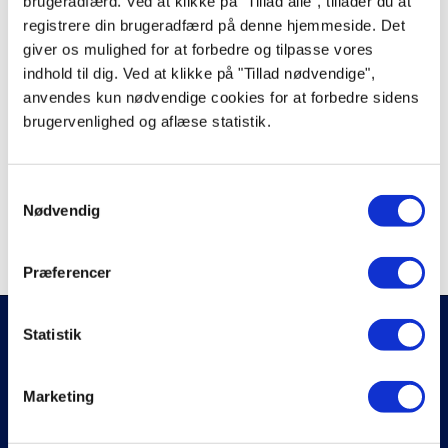
brugeradfærd. Ved at klikke på "Tillad alle", tillader du at
Bolig & Interiør
registrere din brugeradfærd på denne hjemmeside. Det
Have
giver os mulighed for at forbedre og tilpasse vores
indhold til dig. Ved at klikke på "Tillad nødvendige",
Havemøbler
anvendes kun nødvendige cookies for at forbedre sidens
brugervenlighed og aflæse statistik.
Lafuma Møbler
Everdure grill
Samtykkevalg
Udepejse og bålfade
Nødvendig
Mærker
Præferencer
KUNDESERVICE
Statistik
Kontakt os
Hjælp til køb
Marketing
Prismatch
Reklamation
Fortrydelsesret