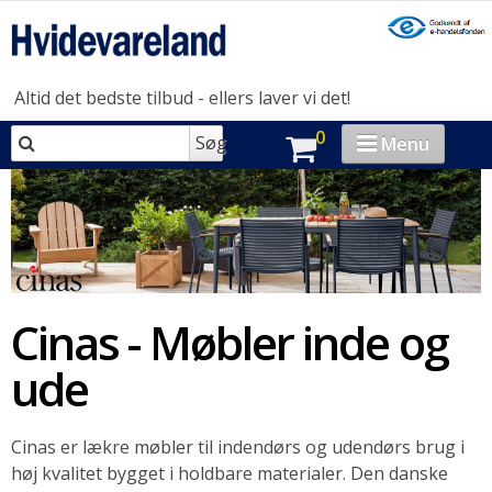
Altid det bedste tilbud - ellers laver vi det!
0
Søg
Menu
VASK & TØR
OPVASK
MADLAVNING
Cinas - Møbler inde og
KØL & FRYS
ude
HUSHOLDNING
BRAND-STORE
Cinas er lækre møbler til indendørs og udendørs brug i
høj kvalitet bygget i holdbare materialer. Den danske
OUTLET