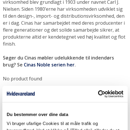
virksomhed blev grundlagt i 1903 under navnet Carl J.
Nielsen. Siden 1980’erne har virksomheden udviklet sig
SOMMERUDSALG
til den design-, import- og distributionsvirksomhed, den
er i dag. Cinas har samarbejdet med deres producenter i
flere generationer og det solide samarbejde sikrer, at
produkterne altid er kendetegnet ved høj kvalitet og flot
finish.
Søger du Cinas møbler udelukkende til indendørs
brug? Se
Cinas Noble serien her
.
No product found
< Tilbage til
Alle Møbler
Du bestemmer over dine data
MENU
Vi bruger ufarlige Cookies til at måle trafik og