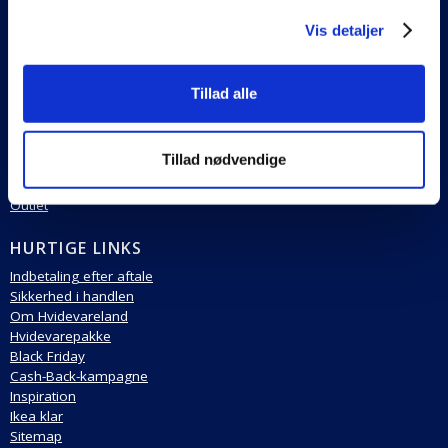
Handelsvilkår
Vis detaljer
Køb af returlabels
SORTIMENT
Tillad alle
Hvidevarer
Køkken & tilbehør
Belysning
Tillad nødvendige
Brændeovne
Bolig & have
Outlet
HURTIGE LINKS
Indbetaling efter aftale
Sikkerhed i handlen
Om Hvidevareland
Hvidevarepakke
Black Friday
Cash-Back-kampagne
Inspiration
Ikea klar
Sitemap