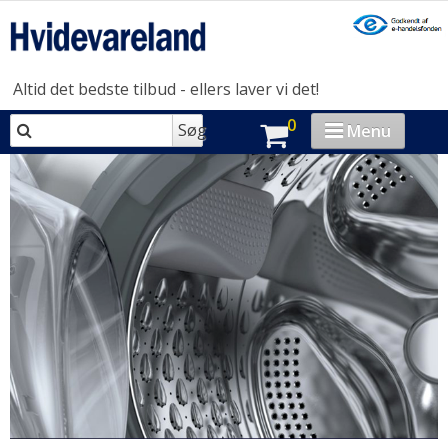
Altid det bedste tilbud - ellers laver vi det!
0
Søg
Menu
VASK & TØR
OPVASK
MADLAVNING
KØL & FRYS
HUSHOLDNING
BRAND-STORE
OUTLET