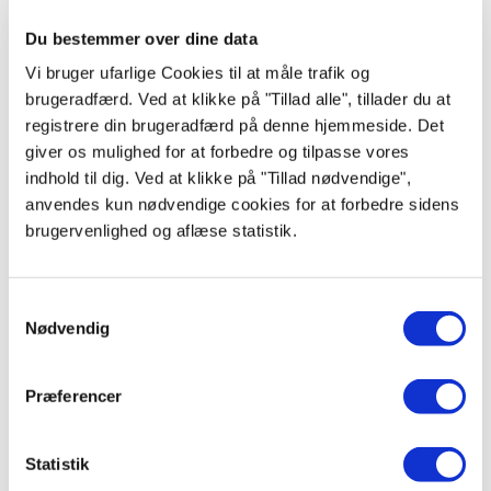
Frontbetjent vaskemaskine - 8 kg -1400 omdr. - Anti allergi - Inverter+
motor
Du bestemmer over dine data
3.983,00
kr.
Vi bruger ufarlige Cookies til at måle trafik og
brugeradfærd. Ved at klikke på "Tillad alle", tillader du at
registrere din brugeradfærd på denne hjemmeside. Det
giver os mulighed for at forbedre og tilpasse vores
Produktdatablad
indhold til dig. Ved at klikke på "Tillad nødvendige",
anvendes kun nødvendige cookies for at forbedre sidens
brugervenlighed og aflæse statistik.
Samtykkevalg
Nødvendig
Præferencer
Electrolux EW6F5248G4
Fritstående vaskemaskine - 8 kg kapacitet -1400 omdr. - SensiCare
Statistik
3.990,00
kr.