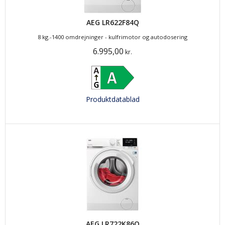
AEG LR622F84Q
8 kg.-1400 omdrejninger - kulfrimotor og autodosering
6.995,00
kr.
Produktdatablad
AEG LR722K86O