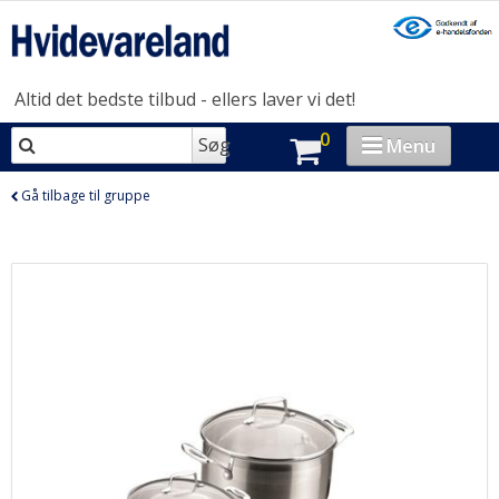
Altid det bedste tilbud - ellers laver vi det!
0
Søg
Menu
VASK & TØR
Gå tilbage til gruppe
OPVASK
MADLAVNING
KØL & FRYS
HUSHOLDNING
BRAND-STORE
OUTLET