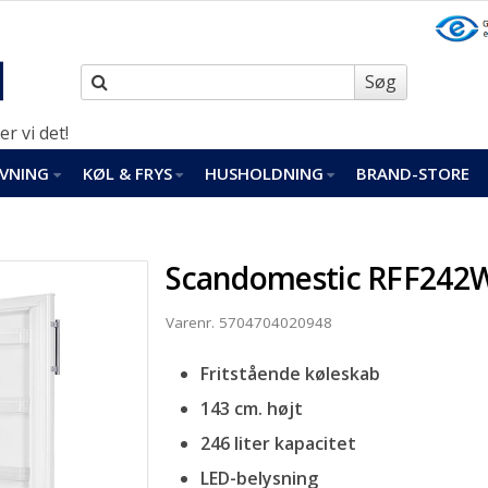
Søg
er vi det!
VNING
KØL & FRYS
HUSHOLDNING
BRAND-STORE
Scandomestic RFF242
Varenr.
5704704020948
Fritstående køleskab
143 cm. højt
246 liter kapacitet
LED-belysning