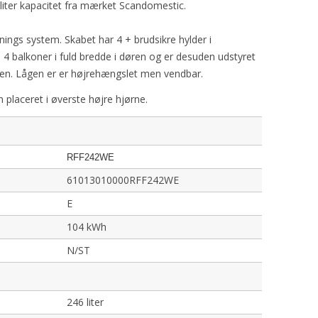
liter kapacitet fra mærket Scandomestic.
ngs system. Skabet har 4 + brudsikre hylder i
f, 4 balkoner i fuld bredde i døren og er desuden udstyret
ffen. Lågen er er højrehængslet men vendbar.
 placeret i øverste højre hjørne.
RFF242WE
61013010000RFF242WE
E
104 kWh
N/ST
246 liter