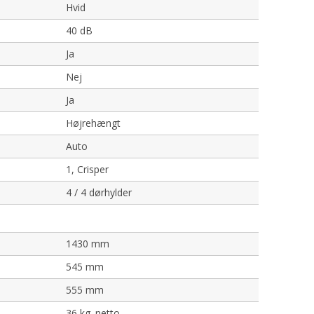
Hvid
40 dB
Ja
Nej
Ja
Højrehængt
Auto
1, Crisper
4 / 4 dørhylder
1430 mm
545 mm
555 mm
36 kg. netto