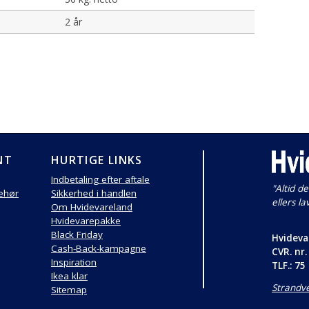
2 år
NT
HURTIGE LINKS
Indbetaling efter aftale
"Altid de
behør
Sikkerhed i handlen
ellers la
Om Hvidevareland
Hvidevarepakke
Black Friday
Hvideva
Cash-Back-kampagne
CVR. nr.
Inspiration
TLF.: 75
Ikea klar
Strandve
Sitemap