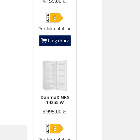
4.159,00
kr.
Produktdatablad
Læg i kurv
DanmaX NKS
14355 W
3.995,00
kr.
Produktdatablad