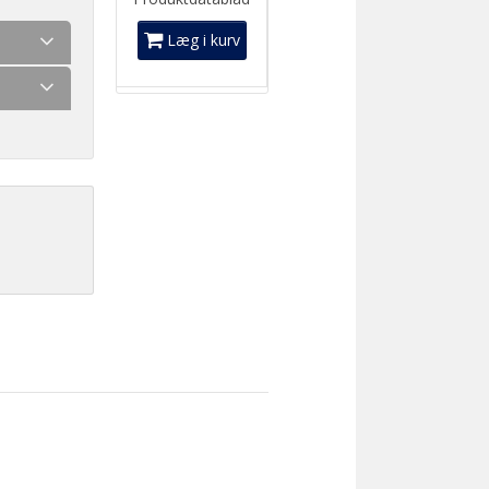
Læg i kurv
00
]
kr.
 399,00
9,00
]
kr.
,00
]
kr.
]
r.
g