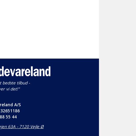
t bedste tilbud -
ver vi det!"
reland A/S
32651186
 88 55 44
jen 63A - 7120 Vejle Ø