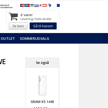
0 varer
Levering i hele landet
Se kurv
Gå til kassen
OUTLET
SOMMERUDSALG
WE
Se også
GRAM KS 144E