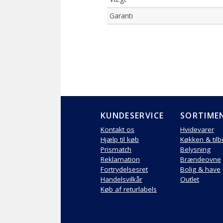
Garanti
KUNDESERVICE
SORTIME
Kontakt os
Hvidevarer
Hjælp til køb
Køkken & til
Prismatch
Belysning
Reklamation
Brændeovne
Fortrydelsesret
Bolig & have
Handelsvilkår
Outlet
Køb af returlabels