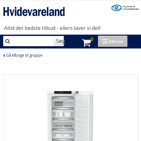
Altid det bedste tilbud - ellers laver vi det!
0
Søg
Menu
VASK & TØR
Gå tilbage til gruppe
OPVASK
MADLAVNING
KØL & FRYS
HUSHOLDNING
BRAND-STORE
OUTLET