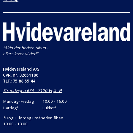
SmartDevice Ready
På denne model gør SmartDeviceBoxen det muligt at
betjene apparatet via en computer eller en
mobilenhed. SmartDeviceBoxen kan bestilles som
ekstra tilbehør.
"Altid det bedste tilbud -
BluPerformance
ellers laver vi det!"
Liebherrs BluPerformance-teknologi giver ekstra
meget volumen og køleydelse – men forbruger i den
Hvidevareland A/S
forbindelse særligt lidt energi, og på trods af sin
CVR. nr.
32651186
effektivitet, er skabet ekstremt stille.
TLF.: 75 88 55 44
VarioSpace
Strandvejen 63A - 7120 Vejle Ø
Takket være VarioSpace kan du ganske simpelt
Mandag- Fredag
10.00 - 16.00
fjerne de enkelte fryserskuffer , og dermed opnå
Lørdag*
Lukket*
ekstra høj opbevaringsplads til f.eks. en stor
islagkage til sommerfesten.
*
Dog 1. lørdag i måneden åben
10.00 - 13.00
FrostProtect