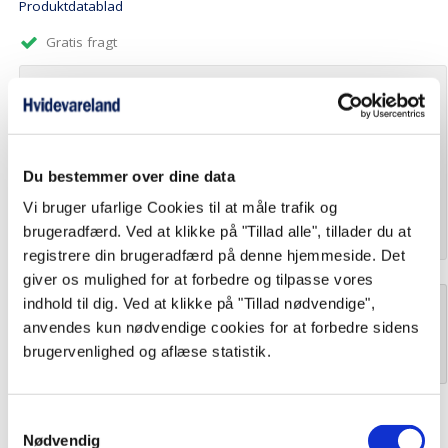
Produktdatablad
Gratis fragt
Tilkøb til produktet
Levering
Du bestemmer over dine data
Bortskaffelse
Levering til kantsten
[+ 0,00
]
kr.
Vi bruger ufarlige Cookies til at måle trafik og
Afhentning i butikken (Vejle)
[+ 0,00
]
kr.
brugeradfærd. Ved at klikke på "Tillad alle", tillader du at
Ingen bortskaffelse
[+ 0,00
]
kr.
*Levering+Indbæring/Opbæring
[+ 399,00
]
kr.
registrere din brugeradfærd på denne hjemmeside. Det
*Bortskaffelse af gl. produkt
[+ 299,00
]
kr.
*Levering+Opbæring (Etage)
[+ 699,00
]
kr.
giver os mulighed for at forbedre og tilpasse vores
*Levering og Montering
[+ 899,00
]
indhold til dig. Ved at klikke på "Tillad nødvendige",
kr.
*Levering m. Opbæring (400,- kr.) og Montering (
anvendes kun nødvendige cookies for at forbedre sidens
Antal stk.
Læg i kurv
899,- kr.)
[+ 1.299,00
]
brugervenlighed og aflæse statistik.
kr.
Samtykkevalg
Nødvendig