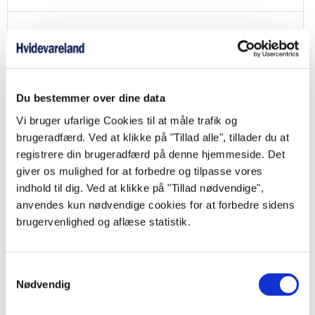
Du bestemmer over dine data
Vi bruger ufarlige Cookies til at måle trafik og
brugeradfærd. Ved at klikke på "Tillad alle", tillader du at
Bolita Bordlampe, Grå Base Outlet
registrere din brugeradfærd på denne hjemmeside. Det
giver os mulighed for at forbedre og tilpasse vores
Smart bordlampe - LED og lysdæmper - 2700 kelvin lys - Udstillingsmodel
indhold til dig. Ved at klikke på "Tillad nødvendige",
500,00
kr.
anvendes kun nødvendige cookies for at forbedre sidens
Produktdatablad
brugervenlighed og aflæse statistik.
Samtykkevalg
Nødvendig