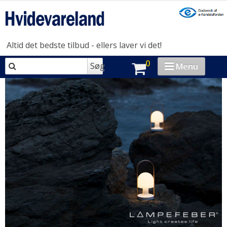
Altid det bedste tilbud - ellers laver vi det!
0
Søg
Menu
VASK & TØR
OPVASK
MADLAVNING
KØL & FRYS
HUSHOLDNING
BRAND-STORE
OUTLET