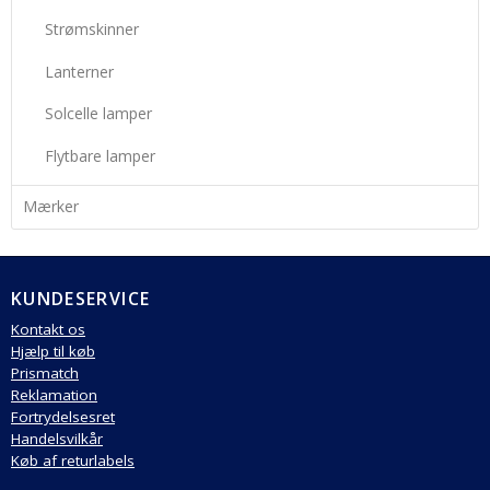
Strømskinner
Lanterner
Solcelle lamper
Flytbare lamper
Mærker
KUNDESERVICE
Kontakt os
Hjælp til køb
Prismatch
Reklamation
Fortrydelsesret
Handelsvilkår
Køb af returlabels