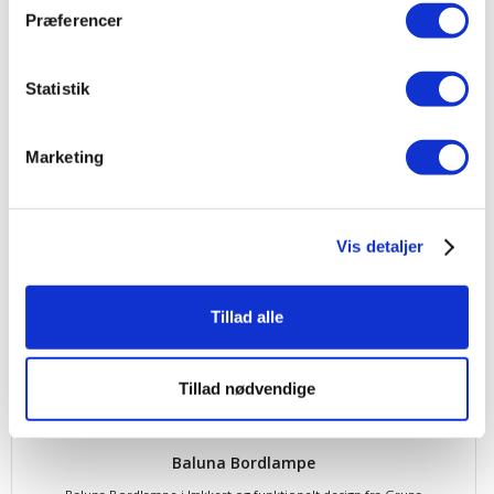
Præferencer
Statistik
Bicoca Bordlampe
Smart lille ledningsfri bordlampe med LED, opladelig og 3 lysstyrker
Marketing
1.309,00
kr.
Produktdatablad
Vis detaljer
Tillad alle
Tillad nødvendige
Baluna Bordlampe