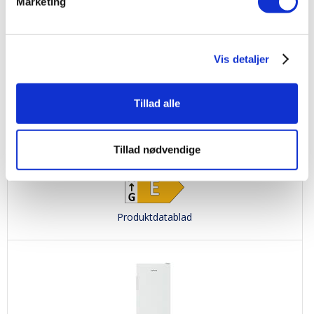
Marketing
Vis detaljer
Tillad alle
Versa SKS 12555 W
Fritstående køl - 125 cm. højt - klassisk hvid - 197 liter kapacitet - LED lys
3.495,00
Tillad nødvendige
kr.
Produktdatablad