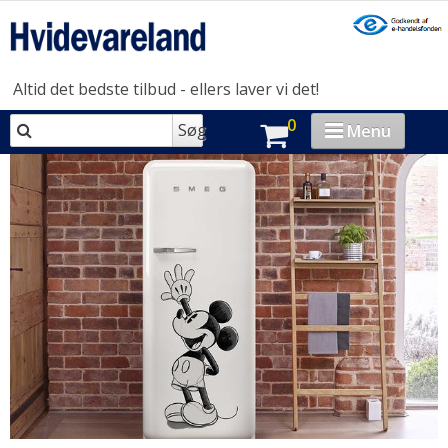
Altid det bedste tilbud - ellers laver vi det!
0
Søg
Menu
VASK & TØR
OPVASK
MADLAVNING
KØL & FRYS
HUSHOLDNING
BRAND-STORE
OUTLET