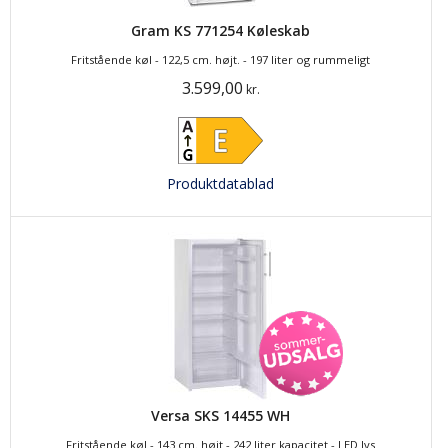
Gram KS 771254 Køleskab
Fritstående køl - 122,5 cm. højt. - 197 liter og rummeligt
3.599,00
kr.
Produktdatablad
Versa SKS 14455 WH
Fritstående køl - 143 cm. højt - 242 liter kapacitet - LED lys