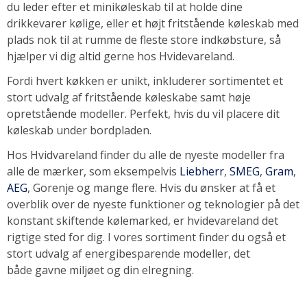
du leder efter et minikøleskab til at holde dine
drikkevarer kølige, eller et højt fritstående køleskab med
plads nok til at rumme de fleste store indkøbsture, så
hjælper vi dig altid gerne hos Hvidevareland.
Fordi hvert køkken er unikt, inkluderer sortimentet et
stort udvalg af fritstående køleskabe samt høje
opretstående modeller. Perfekt, hvis du vil placere dit
køleskab under bordpladen.
Hos Hvidvareland finder du alle de nyeste modeller fra
alle de mærker, som eksempelvis
Liebherr
,
SMEG
,
Gram
,
AEG
, Gorenje og mange flere. Hvis du ønsker at få et
overblik over de nyeste funktioner og teknologier på det
konstant skiftende kølemarked, er hvidevareland det
rigtige sted for dig. I vores sortiment finder du også et
stort udvalg af energibesparende modeller, det
både gavne miljøet og din elregning.