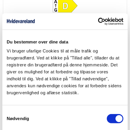
Produktdatablad
Du bestemmer over dine data
Vi bruger ufarlige Cookies til at måle trafik og
brugeradfærd. Ved at klikke på "Tillad alle", tillader du at
registrere din brugeradfærd på denne hjemmeside. Det
giver os mulighed for at forbedre og tilpasse vores
indhold til dig. Ved at klikke på "Tillad nødvendige",
anvendes kun nødvendige cookies for at forbedre sidens
Smeg FAB28RLI5 Retro
brugervenlighed og aflæse statistik.
Fritstående køleskab - Limegrøn - 153 cm. - 244/26 liter - Life Plus zone på
0°C
11.996,00
kr.
Samtykkevalg
Nødvendig