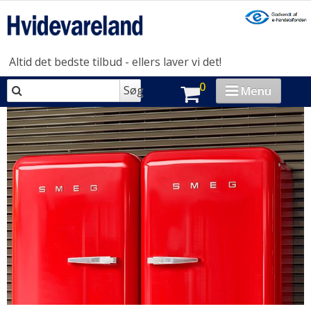
Altid det bedste tilbud - ellers laver vi det!
0
Søg
Menu
VASK & TØR
OPVASK
MADLAVNING
KØL & FRYS
HUSHOLDNING
BRAND-STORE
OUTLET