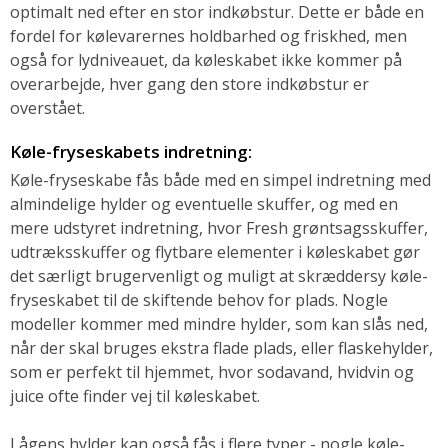
optimalt ned efter en stor indkøbstur. Dette er både en
fordel for kølevarernes holdbarhed og friskhed, men
også for lydniveauet, da køleskabet ikke kommer på
overarbejde, hver gang den store indkøbstur er
overstået.
Køle-fryseskabets indretning:
Køle-fryseskabe fås både med en simpel indretning med
almindelige hylder og eventuelle skuffer, og med en
mere udstyret indretning, hvor Fresh grøntsagsskuffer,
udtræksskuffer og flytbare elementer i køleskabet gør
det særligt brugervenligt og muligt at skræddersy køle-
fryseskabet til de skiftende behov for plads. Nogle
modeller kommer med mindre hylder, som kan slås ned,
når der skal bruges ekstra flade plads, eller flaskehylder,
som er perfekt til hjemmet, hvor sodavand, hvidvin og
juice ofte finder vej til køleskabet.
Lågens hylder kan også fås i flere typer - nogle køle-