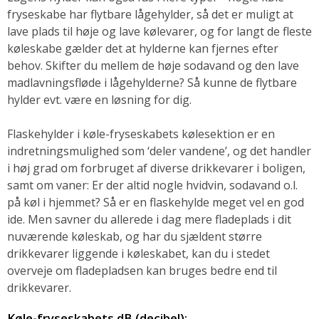
fryseskabe har flytbare lågehylder, så det er muligt at
lave plads til høje og lave kølevarer, og for langt de fleste
køleskabe gælder det at hylderne kan fjernes efter
behov. Skifter du mellem de høje sodavand og den lave
madlavningsfløde i lågehylderne? Så kunne de flytbare
hylder evt. være en løsning for dig.
Flaskehylder i køle-fryseskabets kølesektion er en
indretningsmulighed som ‘deler vandene’, og det handler
i høj grad om forbruget af diverse drikkevarer i boligen,
samt om vaner: Er der altid nogle hvidvin, sodavand o.l.
på køl i hjemmet? Så er en flaskehylde meget vel en god
ide. Men savner du allerede i dag mere fladeplads i dit
nuværende køleskab, og har du sjældent større
drikkevarer liggende i køleskabet, kan du i stedet
overveje om fladepladsen kan bruges bedre end til
drikkevarer.
Køle-fryseskabets dB (decibel):