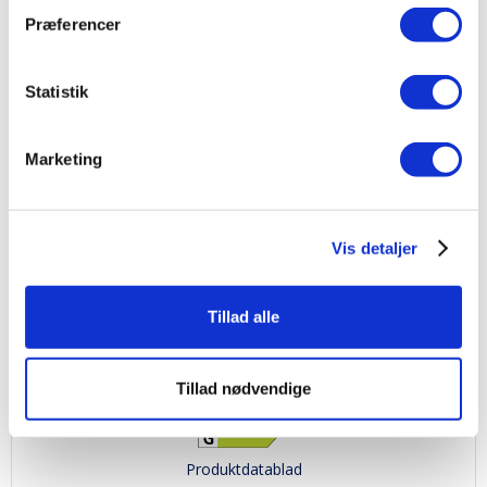
Præferencer
Produktdatablad
Statistik
Marketing
Vis detaljer
Smeg FAB28RSV6 Sølv Blank Retro
Tillad alle
Fritstående køleskab - sølv - 153 cm. - 244/26 liter - LED-lys - Life Plus zone
på 0°C
11.996,00
kr.
Tillad nødvendige
Produktdatablad