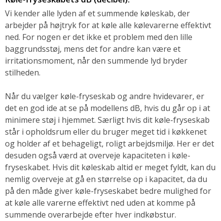
Vi kender alle lyden af et summende køleskab, der
arbejder på højtryk for at køle alle kølevarerne effektivt
ned. For nogen er det ikke et problem med den lille
baggrundsstøj, mens det for andre kan være et
irritationsmoment, når den summende lyd bryder
stilheden.
Når du vælger køle-fryseskab og andre hvidevarer, er
det en god ide at se på modellens dB, hvis du går op i at
minimere støj i hjemmet. Særligt hvis dit køle-fryseskab
står i opholdsrum eller du bruger meget tid i køkkenet
og holder af et behageligt, roligt arbejdsmiljø. Her er det
desuden også værd at overveje kapaciteten i køle-
fryseskabet. Hvis dit køleskab altid er meget fyldt, kan du
nemlig overveje at gå en størrelse op i kapacitet, da du
på den måde giver køle-fryseskabet bedre mulighed for
at køle alle varerne effektivt ned uden at komme på
summende overarbejde efter hver indkøbstur.