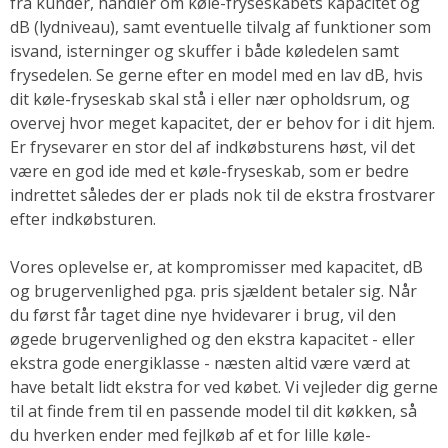
fra kunder, handler om køle-fryseskabets kapacitet og
dB (lydniveau), samt eventuelle tilvalg af funktioner som
isvand, isterninger og skuffer i både køledelen samt
frysedelen. Se gerne efter en model med en lav dB, hvis
dit køle-fryseskab skal stå i eller nær opholdsrum, og
overvej hvor meget kapacitet, der er behov for i dit hjem.
Er frysevarer en stor del af indkøbsturens høst, vil det
være en god ide med et køle-fryseskab, som er bedre
indrettet således der er plads nok til de ekstra frostvarer
efter indkøbsturen.
Vores oplevelse er, at kompromisser med kapacitet, dB
og brugervenlighed pga. pris sjældent betaler sig. Når
du først får taget dine nye hvidevarer i brug, vil den
øgede brugervenlighed og den ekstra kapacitet - eller
ekstra gode energiklasse - næsten altid være værd at
have betalt lidt ekstra for ved købet. Vi vejleder dig gerne
til at finde frem til en passende model til dit køkken, så
du hverken ender med fejlkøb af et for lille køle-