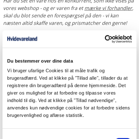
Har du set en vare hos en konkurrent, som ikke vises på
vores webshop - og er varen fra et
mærke vi forhandler
,
skal du blot sende en forespørgsel på den - vi kan
næsten altid skaffe varen, og prismatcher den gerne!
Du finder os på Ibæk Strandvej 10, 7100 Vejle
Du bestemmer over dine data
Besøg os i butikken, hvor vi har en stor udstilling med
belysning, pejse og brændeovne, livsstil, samt
Vi bruger ufarlige Cookies til at måle trafik og
hvidevarer.
brugeradfærd. Ved at klikke på "Tillad alle", tillader du at
Har du spørgsmål inden et evt. besøg, kan du altid
registrere din brugeradfærd på denne hjemmeside. Det
kontakte os på
75 88 55 44
eller
sende os en mail.
giver os mulighed for at forbedre og tilpasse vores
indhold til dig. Ved at klikke på "Tillad nødvendige",
anvendes kun nødvendige cookies for at forbedre sidens
brugervenlighed og aflæse statistik.
Samtykkevalg