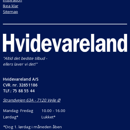
tilbyder prismatch på alle danske webshops, hvis
Ikea klar
betingelserne er opfyldt.
Sitemap
Vi tilbyder 14 dages returret, så du kan være sikker på
at varerne kan returneres, hvis det ikke falder i god
jord eller ikke passer. Du skal blot huske at gemme
alle papirer, du modtager med varerne. Så kan du
eller modtageren nemt kontakte os, hvis det bliver
"Altid det bedste tilbud -
nødvendigt.
ellers laver vi det!"
Hvidevareland A/S
CVR. nr.
32651186
TLF.: 75 88 55 44
Strandvejen 63A - 7120 Vejle Ø
Mandag- Fredag
10.00 - 16.00
Lørdag*
Lukket*
*
Dog 1. lørdag i måneden åben