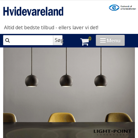
Altid det bedste tilbud - ellers laver vi det!
0
Søg
Menu
VASK & TØR
OPVASK
MADLAVNING
KØL & FRYS
HUSHOLDNING
BRAND-STORE
OUTLET