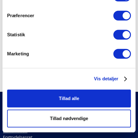
Udelamper & Tilbehør
Præferencer
Udendørslamper
Strømskinner
Statistik
Lanterner
Solcelle lamper
Marketing
Flytbare lamper
Mærker
Vis detaljer
Tillad alle
KUNDESERVICE
Kontakt os
Hjælp til køb
Tillad nødvendige
Prismatch
Reklamation
Fortrydelsesret